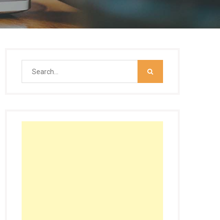
Search
for: