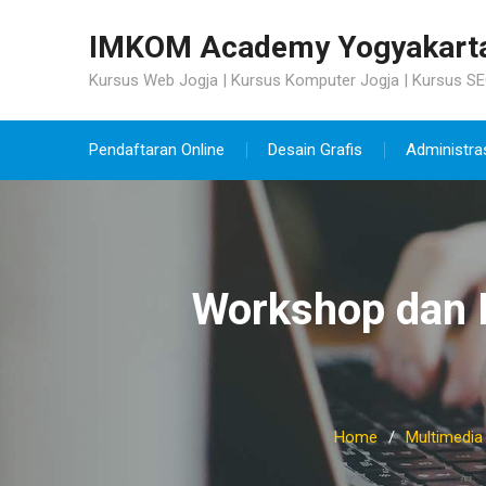
Skip
to
IMKOM Academy Yogyakart
content
Kursus Web Jogja | Kursus Komputer Jogja | Kursus SE
Pendaftaran Online
Desain Grafis
Administra
Workshop dan P
Home
Multimedia