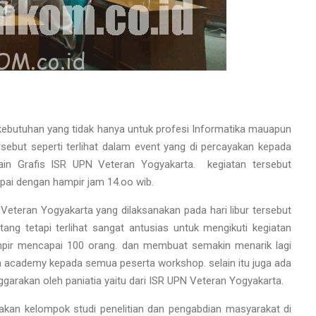
 kebutuhan yang tidak hanya untuk profesi Informatika mauapun
ersebut seperti terlihat dalam event yang di percayakan kepada
n Grafis ISR UPN Veteran Yogyakarta. kegiatan tersebut
mpai dengan hampir jam 14.oo wib.
eteran Yogyakarta yang dilaksanakan pada hari libur tersebut
ng tetapi terlihat sangat antusias untuk mengikuti kegiatan
hampir mencapai 100 orang. dan membuat semakin menarik lagi
m academy kepada semua peserta workshop. selain itu juga ada
arakan oleh paniatia yaitu dari ISR UPN Veteran Yogyakarta.
rupakan kelompok studi penelitian dan pengabdian masyarakat di