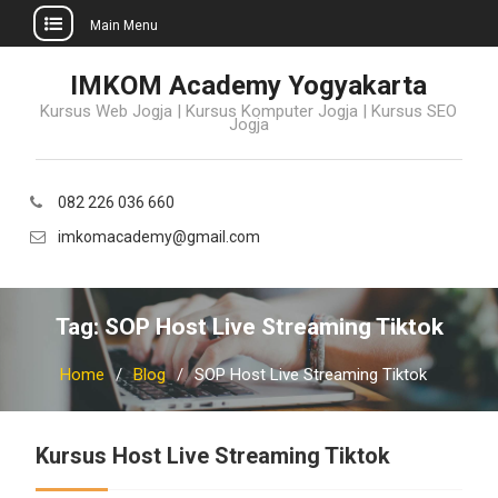
Main Menu
Skip
IMKOM Academy Yogyakarta
to
Kursus Web Jogja | Kursus Komputer Jogja | Kursus SEO
content
Jogja
082 226 036 660
imkomacademy@gmail.com
Tag:
SOP Host Live Streaming Tiktok
Home
Blog
SOP Host Live Streaming Tiktok
Kursus Host Live Streaming Tiktok