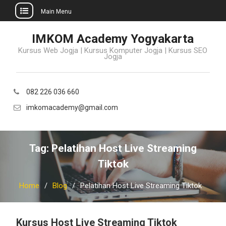
Main Menu
Skip
IMKOM Academy Yogyakarta
to
Kursus Web Jogja | Kursus Komputer Jogja | Kursus SEO
content
Jogja
082 226 036 660
imkomacademy@gmail.com
Tag:
Pelatihan Host Live Streaming
Tiktok
Home
Blog
Pelatihan Host Live Streaming Tiktok
Kursus Host Live Streaming Tiktok