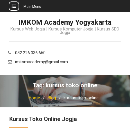
Main Menu
Skip
IMKOM Academy Yogyakarta
to
Kursus Web Jogja | Kursus Komputer Jogja | Kursus SEO
content
Jogja
082 226 036 660
imkomacademy@gmail.com
Tag:
kursus toko online
Home
Blog
kursus toko online
Kursus Toko Online Jogja