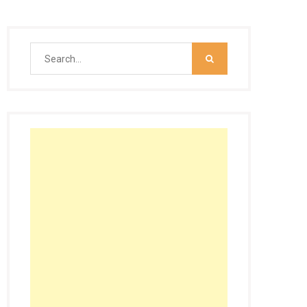
Search
for: