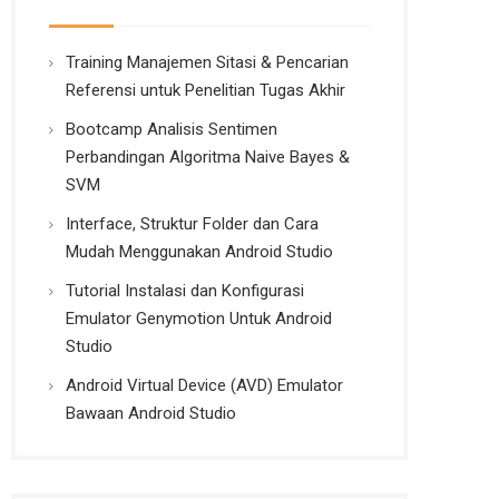
Training Manajemen Sitasi & Pencarian
Referensi untuk Penelitian Tugas Akhir
Bootcamp Analisis Sentimen
Perbandingan Algoritma Naive Bayes &
SVM
Interface, Struktur Folder dan Cara
Mudah Menggunakan Android Studio
Tutorial Instalasi dan Konfigurasi
Emulator Genymotion Untuk Android
Studio
Android Virtual Device (AVD) Emulator
Bawaan Android Studio