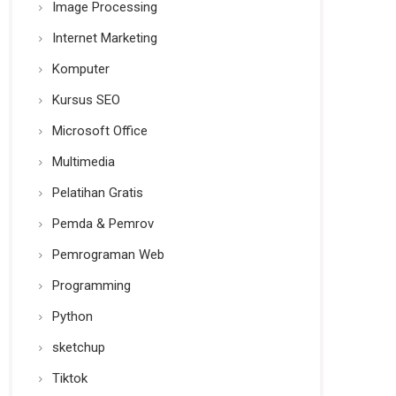
Image Processing
Internet Marketing
Komputer
Kursus SEO
Microsoft Office
Multimedia
Pelatihan Gratis
Pemda & Pemrov
Pemrograman Web
Programming
Python
sketchup
Tiktok