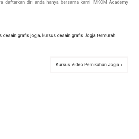
gera daftarkan diri anda hanya bersama kami IMKOM Academy
s desain grafis jogja
,
kursus desain grafis Jogja termurah
Kursus Video Pernikahan Jogja