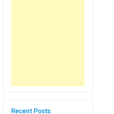
Recent Posts