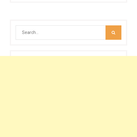
Search
for: