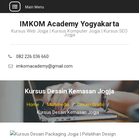
Main Menu
Skip
IMKOM Academy Yogyakarta
to
Kursus Web Jogja | Kursus Komputer Jogja | Kursus SEO
content
Jogja
082 226 036 660
imkomacademy@gmail.com
Kursus Desain Kemasan Jogja
Home
Multimedia
Desain Grafis
Kursus Desain Kemasan Jogja