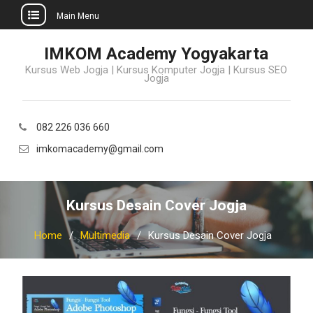
Main Menu
Skip
IMKOM Academy Yogyakarta
to
Kursus Web Jogja | Kursus Komputer Jogja | Kursus SEO
content
Jogja
082 226 036 660
imkomacademy@gmail.com
Kursus Desain Cover Jogja
Home
Multimedia
Kursus Desain Cover Jogja