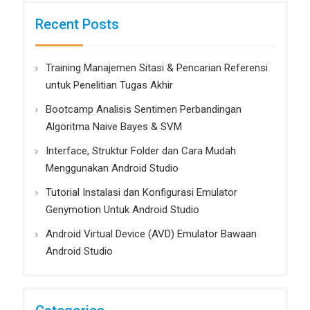
Recent Posts
Training Manajemen Sitasi & Pencarian Referensi
untuk Penelitian Tugas Akhir
Bootcamp Analisis Sentimen Perbandingan
Algoritma Naive Bayes & SVM
Interface, Struktur Folder dan Cara Mudah
Menggunakan Android Studio
Tutorial Instalasi dan Konfigurasi Emulator
Genymotion Untuk Android Studio
Android Virtual Device (AVD) Emulator Bawaan
Android Studio