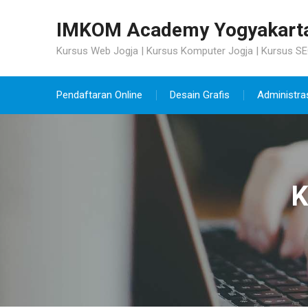
Skip
to
IMKOM Academy Yogyakart
content
Kursus Web Jogja | Kursus Komputer Jogja | Kursus SE
Pendaftaran Online
Desain Grafis
Administra
K