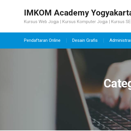
Skip
IMKOM Academy Yogyakart
to
content
Kursus Web Jogja | Kursus Komputer Jogja | Kursus SE
Pendaftaran Online
Desain Grafis
Administra
Cate